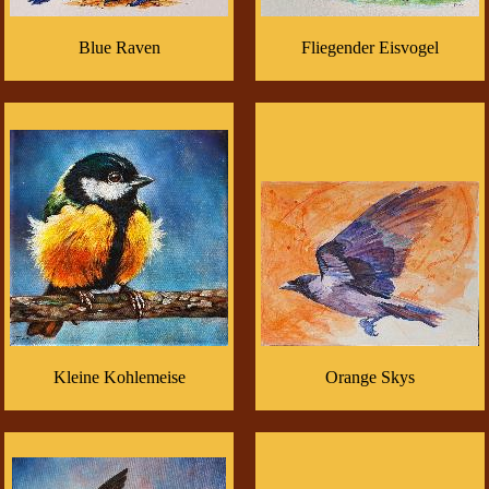
Blue Raven
Fliegender Eisvogel
Kleine Kohlemeise
Orange Skys