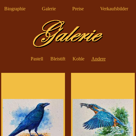
Biographie
Galerie
Preise
Verkaufsbilder
Pastell
Bleistift
Kohle
Andere