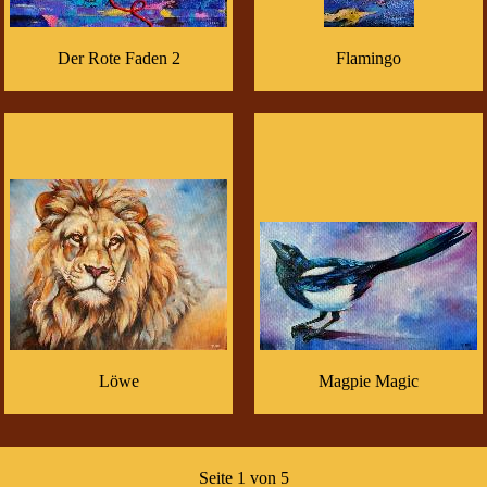
Der Rote Faden 2
Flamingo
Löwe
Magpie Magic
Seite 1 von 5