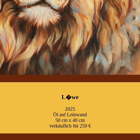
L�we
2025
Öl auf Leinwand
50 cm x 40 cm
verkäuflich für 250 €